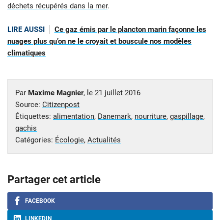
déchets récupérés dans la mer
.
LIRE AUSSI
Ce gaz émis par le plancton marin façonne les
nuages plus qu’on ne le croyait et bouscule nos modèles
climatiques
Par
Maxime Magnier
, le
21 juillet 2016
Source:
Citizenpost
Étiquettes:
alimentation
,
Danemark
,
nourriture
,
gaspillage
,
gachis
Catégories:
Écologie
,
Actualités
Partager cet article
FACEBOOK
LINKEDIN