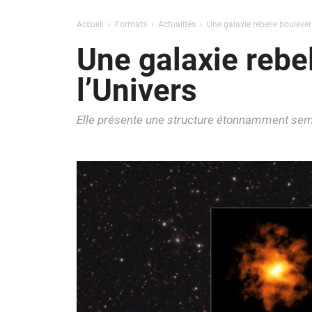
Accueil
Formats
Actualités
Une galaxie rebelle bouleve
Une galaxie rebe
l’Univers
Elle présente une structure étonnamment sembl