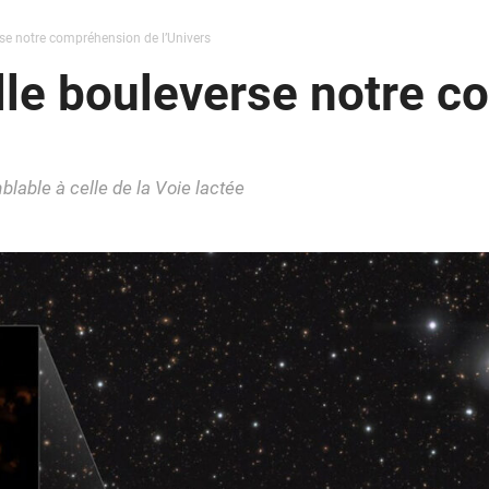
rse notre compréhension de l’Univers
lle bouleverse notre 
able à celle de la Voie lactée