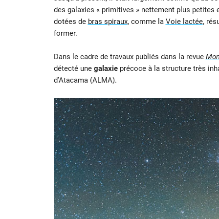
des galaxies « primitives
» nettement plus petites e
dotées de
bras spiraux
, comme la
Voie lactée
, rés
former.
Dans le cadre de travaux publiés dans la revue
Mont
détecté une
galaxie
précoce à la structure très in
d’Atacama (ALMA).