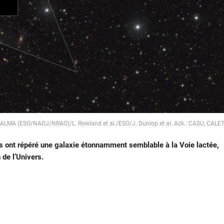
 ALMA (ESO/NAOJ/NRAO)/L. Rowland et al./ESO/J. Dunlop et al. Ack.: CASU, CALE
s ont répéré une galaxie étonnamment semblable à la Voie lactée,
 de l’Univers.