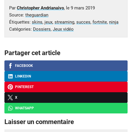
Par
Christopher Andrianaivo
, le
9 mars 2019
Source:
theguardian
Étiquettes:
skins
,
jeux
,
streaming
,
succes
,
fortnite
,
ninja
Catégories:
Dossiers
,
Jeux vidéo
Partager cet article
FACEBOOK
LINKEDIN
PINTEREST
X
WHATSAPP
Laisser un commentaire