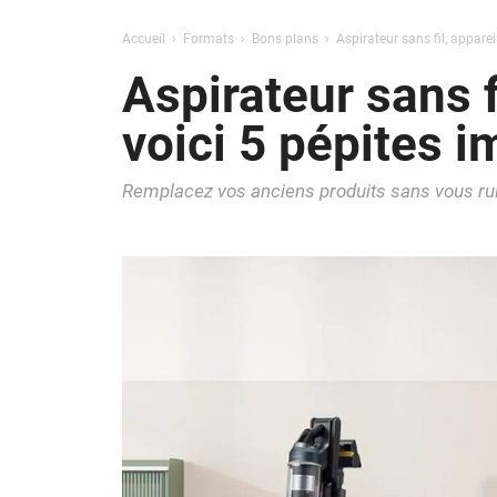
Accueil
Formats
Bons plans
Aspirateur sans fil, appare
Aspirateur sans f
voici 5 pépites 
Remplacez vos anciens produits sans vous ru