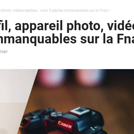
il photo, vidéoprojecteur… voici 5 pépites immanquables sur la Fnac !
il, appareil photo, vid
immanquables sur la Fna
iner