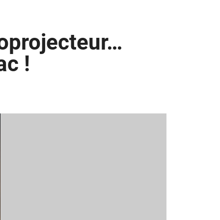
éoprojecteur…
c !