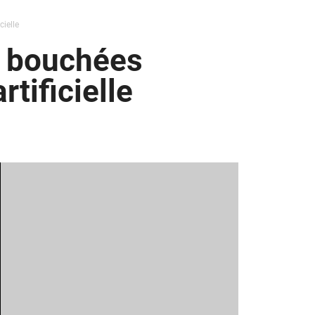
cielle
s bouchées
rtificielle