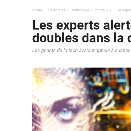
Accueil
Catégories
Technologie
Robots & IA
Les exper
Les experts aler
doubles dans la co
Les géants de la tech avaient appelé à suspe