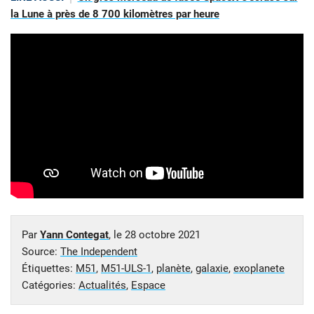
la Lune à près de 8 700 kilomètres par heure
Par
Yann Contegat
, le
28 octobre 2021
Source:
The Independent
Étiquettes:
M51
,
M51-ULS-1
,
planète
,
galaxie
,
exoplanete
Catégories:
Actualités
,
Espace