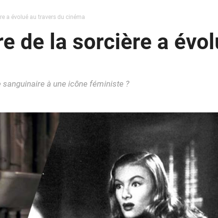
re a évolué au travers du cinéma
e de la sorcière a évol
sanguinaire à une icône féministe ?