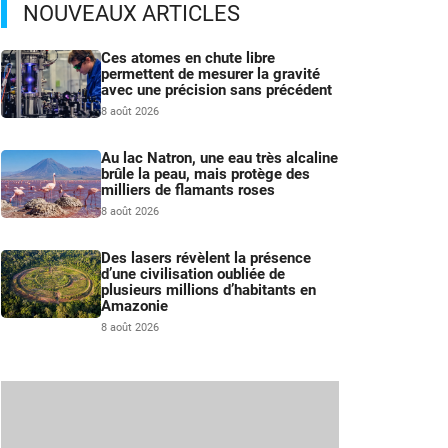
NOUVEAUX ARTICLES
Ces atomes en chute libre
permettent de mesurer la gravité
avec une précision sans précédent
8 août 2026
Au lac Natron, une eau très alcaline
brûle la peau, mais protège des
milliers de flamants roses
8 août 2026
Des lasers révèlent la présence
d’une civilisation oubliée de
plusieurs millions d’habitants en
Amazonie
8 août 2026