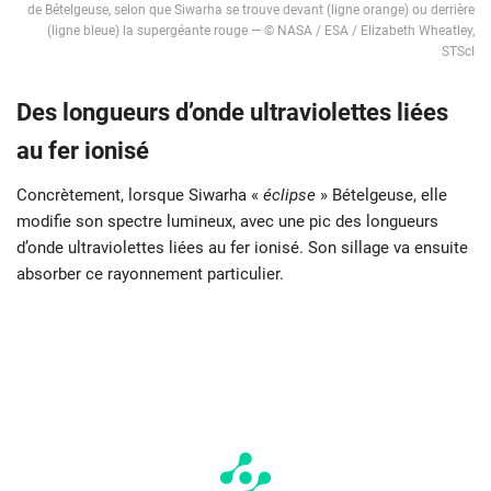
de Bételgeuse, selon que Siwarha se trouve devant (ligne orange) ou derrière
(ligne bleue) la supergéante rouge — © NASA / ESA / Elizabeth Wheatley,
STScI
Des longueurs d’onde ultraviolettes liées
au fer ionisé
Concrètement, lorsque Siwarha «
éclipse
» Bételgeuse, elle
modifie son spectre lumineux, avec une pic des longueurs
d’onde ultraviolettes liées au fer ionisé. Son sillage va ensuite
absorber ce rayonnement particulier.