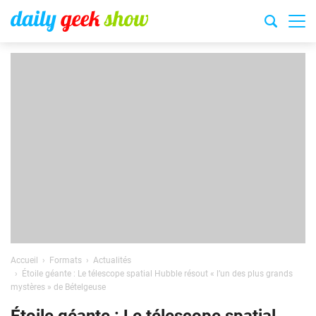
Accueil
Formats
Actualités
Étoile géante : Le télescope spatial Hubble résout « l’un des plus grands
mystères » de Bételgeuse