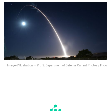
Image d’illustration — © U.S. Department of Defense Current Photos /
Flickr