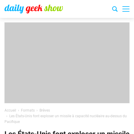
Accueil
Formats
Brèves
Les États-Unis font exploser un missile à capacité nucléaire au-dessus du
Pacifique