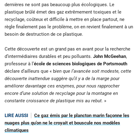
dernières ne sont pas beaucoup plus écologiques. Le
plastique brûlé émet des gaz extrêmement toxiques et le
recyclage, coûteux et difficile à mettre en place partout, ne
règle finalement pas le problème, on en revient finalement à un
besoin de destruction de ce plastique.
Cette découverte est un grand pas en avant pour la recherche
d’intermédiaires durables et peu polluants.
John McGeehan
,
professeur à l’
école de sciences biologiques de Portsmouth
déclare d’ailleurs que « b
ien que l’avancée soit modeste, cette
découverte inattendue suggère qu’il y a de la marge pour
améliorer davantage ces enzymes, pour nous rapprocher
encore d’une solution de recyclage pour la montagne en
constante croissance de plastique mis au rebut.
»
LIRE AUSSI
Ce gaz émis par le plancton marin façonne les
nuages plus qu’on ne le croyait et bouscule nos modèles
climatiques