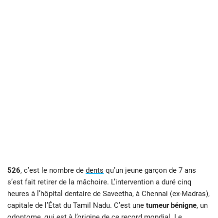
526
, c’est le nombre de
dents
qu’un jeune garçon de 7 ans
s’est fait retirer de la mâchoire. L’intervention a duré cinq
heures à l’hôpital dentaire de Saveetha, à Chennai (ex-Madras),
capitale de l’État du Tamil Nadu. C’est une
tumeur bénigne
, un
odontome, qui est à l’origine de ce record mondial. Le