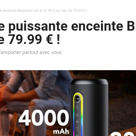
 enceinte Bluetooth est à 32.99 € au lieu de 79.99 € !
 puissante enceinte B
e 79.99 € !
l'emporter partout avec vous