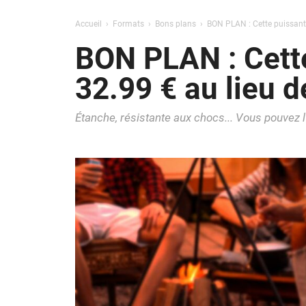
Accueil
Formats
Bons plans
BON PLAN : Cette puissante
BON PLAN : Cette
32.99 € au lieu d
Étanche, résistante aux chocs... Vous pouvez 