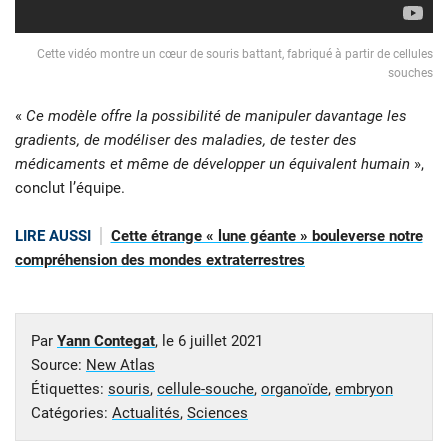
Cette vidéo montre un cœur de souris battant, fabriqué à partir de cellules
souches
«
Ce modèle offre la possibilité de manipuler davantage les
gradients, de modéliser des maladies, de tester des
médicaments et même de développer un équivalent humain
»,
conclut l’équipe.
LIRE AUSSI
Cette étrange « lune géante » bouleverse notre
compréhension des mondes extraterrestres
Par
Yann Contegat
, le
6 juillet 2021
Source:
New Atlas
Étiquettes:
souris
,
cellule-souche
,
organoïde
,
embryon
Catégories:
Actualités
,
Sciences