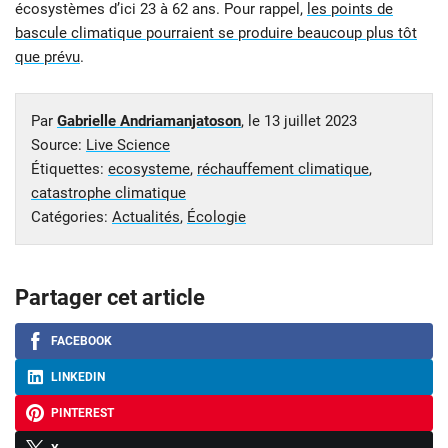
écosystèmes d’ici 23 à 62 ans. Pour rappel,
les points de
bascule climatique pourraient se produire beaucoup plus tôt
que prévu
.
Par
Gabrielle Andriamanjatoson
, le
13 juillet 2023
Source:
Live Science
Étiquettes:
ecosysteme
,
réchauffement climatique
,
catastrophe climatique
Catégories:
Actualités
,
Écologie
Partager cet article
FACEBOOK
LINKEDIN
PINTEREST