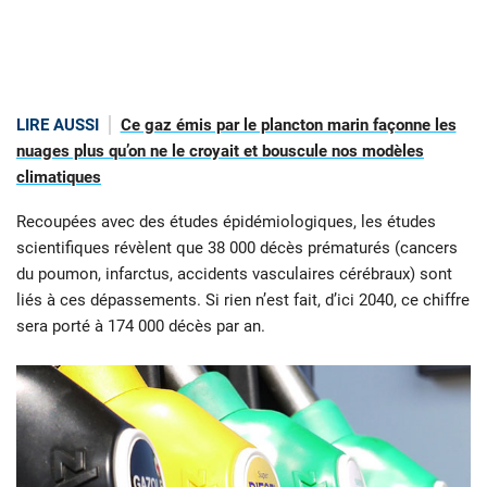
LIRE AUSSI
Ce gaz émis par le plancton marin façonne les
nuages plus qu’on ne le croyait et bouscule nos modèles
climatiques
Recoupées avec des études épidémiologiques, les études
scientifiques révèlent que 38 000 décès prématurés (cancers
du poumon, infarctus, accidents vasculaires cérébraux) sont
liés à ces dépassements. Si rien n’est fait, d’ici 2040, ce chiffre
sera porté à 174 000 décès par an.