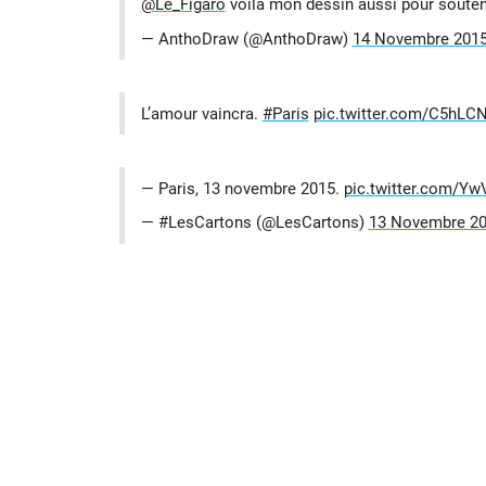
@Le_Figaro
voilà mon dessin aussi pour souteni
— AnthoDraw (@AnthoDraw)
14 Novembre 201
L’amour vaincra.
#Paris
pic.twitter.com/C5hLCN
— Paris, 13 novembre 2015.
pic.twitter.com/Y
— #LesCartons (@LesCartons)
13 Novembre 2