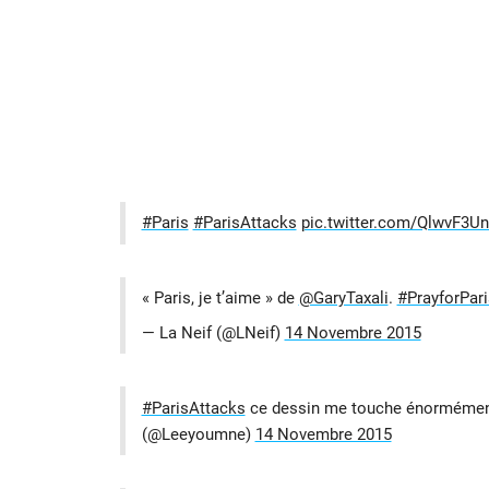
#Paris
#ParisAttacks
pic.twitter.com/QlwvF3U
« Paris, je t’aime » de
@GaryTaxali
.
#PrayforPari
— La Neif (@LNeif)
14 Novembre 2015
#ParisAttacks
ce dessin me touche énormément
(@Leeyoumne)
14 Novembre 2015