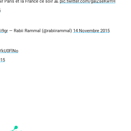
r Paris et la France ce soir 🙏
pic.twitter.com/gaIZseKwYH
5
i9gr
— Rabii Rammal (@rabiirammal)
14 Novembre 2015
wVkU0FlNo
015