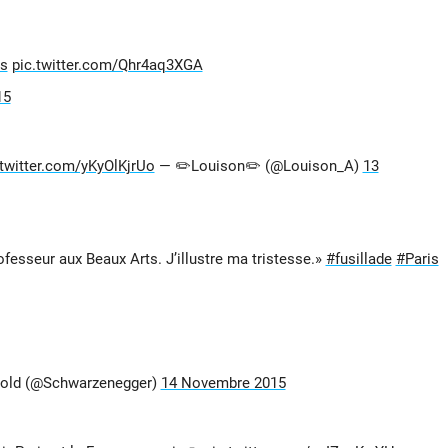
is
pic.twitter.com/Qhr4aq3XGA
15
.twitter.com/yKyOlKjrUo
— ✏️Louison✏️ (@Louison_A)
13
ofesseur aux Beaux Arts. J’illustre ma tristesse.»
#fusillade
#Paris
old (@Schwarzenegger)
14 Novembre 2015