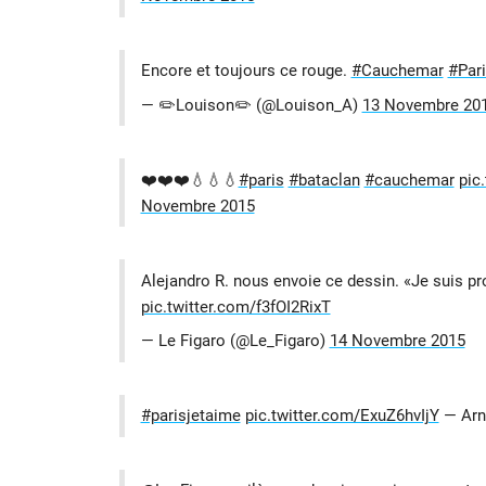
Encore et toujours ce rouge.
#Cauchemar
#Par
— ✏️Louison✏️ (@Louison_A)
13 Novembre 20
❤️❤️❤️💧💧💧
#paris
#bataclan
#cauchemar
pic
Novembre 2015
Alejandro R. nous envoie ce dessin. «Je suis pr
pic.twitter.com/f3fOI2RixT
— Le Figaro (@Le_Figaro)
14 Novembre 2015
#parisjetaime
pic.twitter.com/ExuZ6hvIjY
— Arn