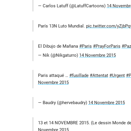
— Carlos Latuff (@LatuffCartoons)
14 Novembr
París 13N Luto Mundial.
pic.twitter.com/yZjbP
El Dibujo de Mañana
#Paris
#PrayForParis
#Paz
— Nik (@Nikgaturro)
14 Novembre 2015
Paris attaqué …
#fusillade
#Attentat
#Urgent
#P
Novembre 2015
— Baudry (@hervebaudry)
14 Novembre 2015
13 et 14 NOVEMBRE 2015. (Le dessin Monde d
Novembre 2015