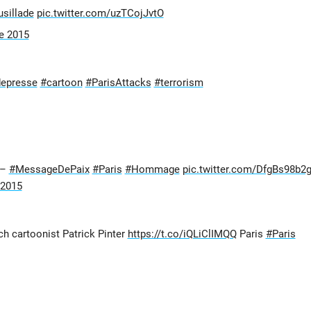
usillade
pic.twitter.com/uzTCojJvtO
e 2015
depresse
#cartoon
#ParisAttacks
#terrorism
 –
#MessageDePaix
#Paris
#Hommage
pic.twitter.com/DfgBs98b2
 2015
ch cartoonist Patrick Pinter
https://t.co/iQLiClIMQQ
Paris
#Paris