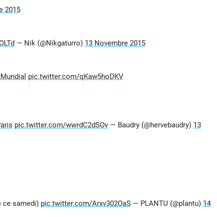
e 2015
qOLTd
— Nik (@Nikgaturro)
13 Novembre 2015
Mundial
pic.twitter.com/qKaw5hoDKV
aris
pic.twitter.com/wwrdC2dSOv
— Baudry (@hervebaudry)
13
e ce samedi)
pic.twitter.com/Arxv302OaS
— PLANTU (@plantu)
14