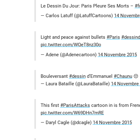
Le Dessin Du Jour: Paris Pleure Ses Morts –
#f
— Carlos Latuff (@LatuffCartoons)
14 Novembr
Light and peace against bullets
#Paris
#dessin
pic.twitter.com/WQeT8nz30o
— Adene (@Adenecartoon)
14 Novembre 2015
Bouleversant
#dessin
d’Emmanuel
#Chaunu
😔
— Laura Bataille (@LauraBataille)
14 Novembre
This first
#ParisAttacks
cartoon in is from Fren
pic.twitter.com/W69DHn7mRE
— Daryl Cagle (@dcagle)
14 Novembre 2015