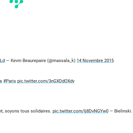
nLd
— Kevin Beaurepaire (@massala_k)
14 Novembre 2015
s
#Paris
pic.twitter.com/3nGXDdOXdv
, soyons tous solidaires.
pic.twitter.com/Ij8DvNGYw0
— Bielinski.