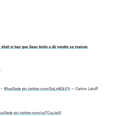
 était si bas que Sean Astin a dû vendre sa maison
5
s –
#fusillade
pic.twitter.com/SnLn8Gk57r
— Carlos Latuff
usillade
pic.twitter.com/uzTCojJvtO