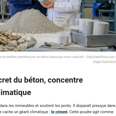
tion en matière première pour un béton beaucoup moins carboné – DailyGeekShow.com 
Image Illustratio
cret du béton, concentre
limatique
pe dans les immeubles et soutient les ponts. Il disparaît presque dans
se cache un géant climatique :
le ciment
. Cette poudre agit comme