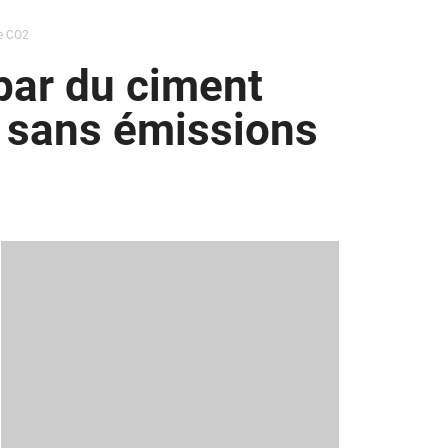
de CO2
par du ciment
e sans émissions