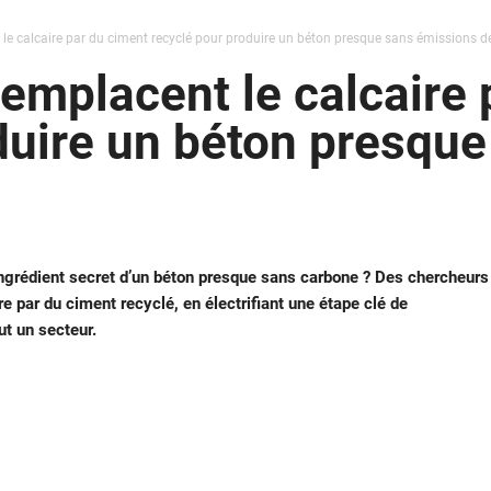
le calcaire par du ciment recyclé pour produire un béton presque sans émissions 
emplacent le calcaire 
duire un béton presqu
’ingrédient secret d’un béton presque sans carbone ? Des chercheurs
re par du ciment recyclé, en électrifiant une étape clé de
ut un secteur.