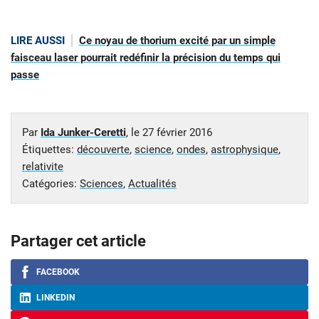
LIRE AUSSI
Ce noyau de thorium excité par un simple
faisceau laser pourrait redéfinir la précision du temps qui
passe
Par
Ida Junker-Ceretti
, le
27 février 2016
Étiquettes:
découverte
,
science
,
ondes
,
astrophysique
,
relativite
Catégories:
Sciences
,
Actualités
Partager cet article
FACEBOOK
LINKEDIN