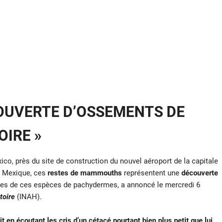
COUVERTE D’OSSEMENTS DE
IRE »
ico, près du site de construction du nouvel aéroport de la capitale
u Mexique, ces
restes de mammouths
représentent une
découverte
andes de ces espèces de pachydermes, a annoncé le mercredi 6
toire
(INAH).
 en écoutant les cris d’un cétacé pourtant bien plus petit que lui