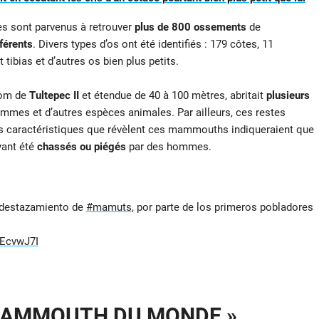
es sont parvenus à retrouver
plus de 800 ossements
de
férents
. Divers types d’os ont été identifiés : 179 côtes, 11
tibias et d’autres os bien plus petits.
nom de
Tultepec II
et étendue de 40 à 100 mètres, abritait
plusieurs
s et d’autres espèces animales. Par ailleurs, ces restes
es caractéristiques que révèlent ces mammouths indiqueraient que
yant été
chassés ou piégés
par des hommes.
y destazamiento de
#mamuts
, por parte de los primeros pobladores
qEcvwJ7I
 MAMMOUTH DU MONDE »