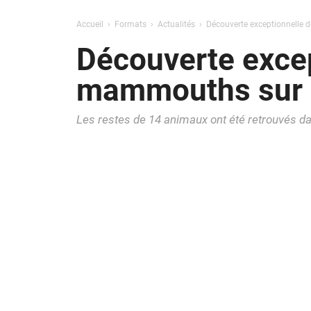
Accueil
Formats
Actualités
Découverte exceptionnelle 
Découverte excep
mammouths sur u
Les restes de 14 animaux ont été retrouvés 