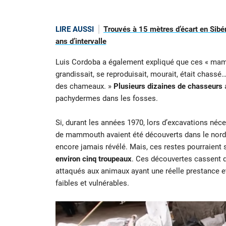
LIRE AUSSI
Trouvés à 15 mètres d’écart en Sibé
ans d’intervalle
Luis Cordoba a également expliqué que ces « mamm
grandissait, se reproduisait, mourait, était chassé
des chameaux. »
Plusieurs dizaines de chasseurs
a
pachydermes dans les fosses.
Si, durant les années 1970, lors d’excavations néc
de mammouth avaient été découverts dans le nord de
encore jamais révélé. Mais, ces restes pourraient so
environ cinq troupeaux
. Ces découvertes cassent 
attaqués aux animaux ayant une réelle prestance 
faibles et vulnérables.