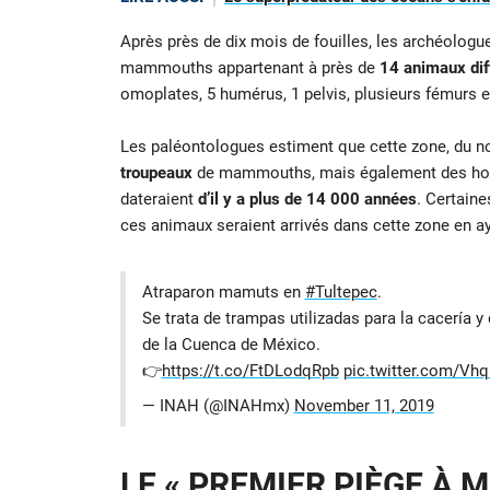
Après près de dix mois de fouilles, les archéologu
mammouths appartenant à près de
14 animaux dif
omoplates, 5 humérus, 1 pelvis, plusieurs fémurs et 
Les paléontologues estiment que cette zone, du 
troupeaux
de mammouths, mais également des homme
dateraient
d’il y a plus de 14 000 années
. Certain
ces animaux seraient arrivés dans cette zone en a
Atraparon mamuts en
#Tultepec
.
Se trata de trampas utilizadas para la cacería 
de la Cuenca de México.
👉
https://t.co/FtDLodqRpb
pic.twitter.com/Vh
— INAH (@INAHmx)
November 11, 2019
LE « PREMIER PIÈGE À