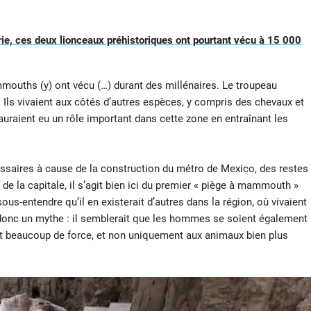
rie, ces deux lionceaux préhistoriques ont pourtant vécu à 15 000
ouths (y) ont vécu (…) durant des millénaires. Le troupeau
… Ils vivaient aux côtés d’autres espèces, y compris des chevaux et
uraient eu un rôle important dans cette zone en entraînant les
essaires à cause de la construction du métro de Mexico, des restes
 la capitale, il s’agit bien ici du premier « piège à mammouth »
us-entendre qu’il en existerait d’autres dans la région, où vivaient
donc un mythe : il semblerait que les hommes se soient également
et beaucoup de force, et non uniquement aux animaux bien plus