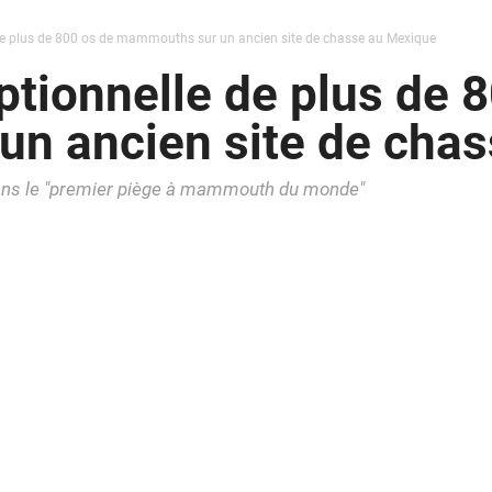
de plus de 800 os de mammouths sur un ancien site de chasse au Mexique
tionnelle de plus de 8
n ancien site de cha
dans le "premier piège à mammouth du monde"