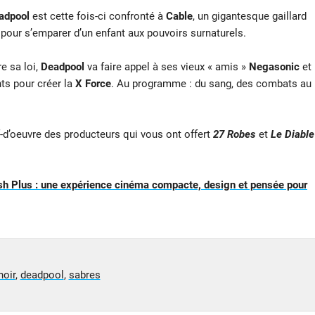
adpool
est cette fois-ci confronté à
Cable
, un gigantesque gaillard
pour s’emparer d’un enfant aux pouvoirs surnaturels.
re sa loi,
Deadpool
va faire appel à ses vieux « amis »
Negasonic
et
nts pour créer la
X Force
. Au programme : du sang, des combats au
-d’oeuvre des producteurs qui vous ont offert
27 Robes
et
L
e Diable
ish Plus : une expérience cinéma compacte, design et pensée pour
oir
,
deadpool
,
sabres