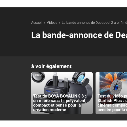
Accueil
Vidéos
La bande-annonce de Deadpool 2 a enfin ét
La bande-annonce de Dead
à voir également
Test du BOYA BOYALINK 3 :
Test du vidéo p
un micro sans fil polyvalent,
Starfish Plus :
compact et pensé pour la
cinéma compact
création moderne
pensée pour la