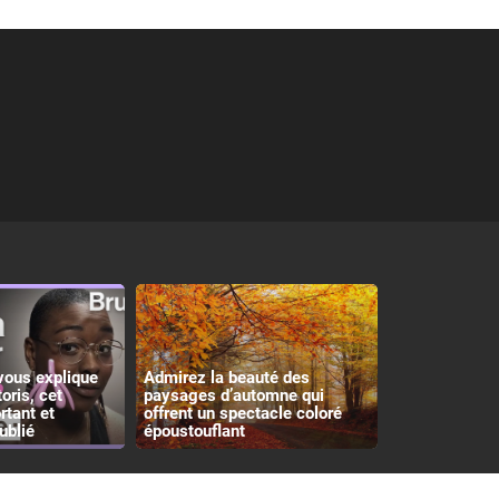
vous explique
Admirez la beauté des
toris, cet
paysages d’automne qui
rtant et
offrent un spectacle coloré
ublié
époustouflant