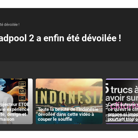
é dévoilée !
pool 2 a enfin été dévoilée !
rojecteur ETOE
Cette auteure 
 une expérience
Toute la beauté de l’Indonésie
ce qu’est le cli
e, design et
dévoilée dans cette vidéo à
organe si impo
 maison
couper le souffle
pourtant trop o