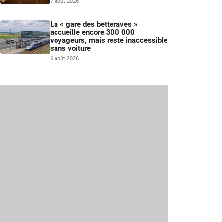
7 août 2026
La « gare des betteraves »
accueille encore 300 000
voyageurs, mais reste inaccessible
sans voiture
6 août 2026