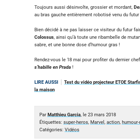
Toujours aussi désinvolte, grossier et mordant,
De
au bras gauche entièrement robotisé venu du futur 
Bien décidé à ne pas laisser ce visiteur du futur fai
Colossus
, ainsi qu’à toute une ribambelle de muta
sabre, et une bonne dose d’humour gras !
Rendez-vous le 18 mai pour profiter du dernier chef
s’habille en Prada
!
LIRE AUSSI
Test du vidéo projecteur ETOE Starf
la maison
Par
Matthieu Garcia
, le
23 mars 2018
Étiquettes:
super-heros
,
Marvel
,
action
,
humour-n
Catégories:
Vidéos