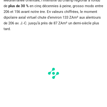
Méditerranée orientale, l’intensité du champ régional a fondu
de
plus de 30 %
en cinq décennies à peine, grosso modo entre
206 et 156 avant notre ère. En valeurs chiffrées, le moment
dipolaire axial virtuel chute d’environ 133 ZAm² aux alentours
de 206 av. J.-C. jusqu’à près de 87 ZAm² un demi-siècle plus
tard.