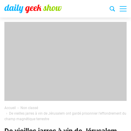
Accueil
Non classé
De vieilles jarres à vin de Jérusalem ont gardé prisonnier l’effondrement du
champ magnétique terrestre