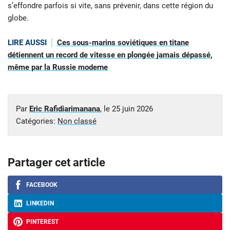
s’effondre parfois si vite, sans prévenir, dans cette région du
globe.
LIRE AUSSI
Ces sous-marins soviétiques en titane
détiennent un record de vitesse en plongée jamais dépassé,
même par la Russie moderne
Par
Eric Rafidiarimanana
, le
25 juin 2026
Catégories:
Non classé
Partager cet article
FACEBOOK
LINKEDIN
PINTEREST