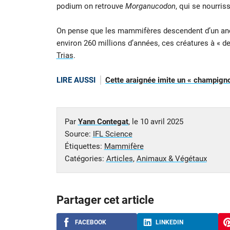
podium on retrouve
Morganucodon
, qui se nourri
On pense que les mammifères descendent d’un anci
environ 260 millions d’années, ces créatures à « d
Trias
.
LIRE AUSSI
Cette araignée imite un « champigno
Par
Yann Contegat
, le
10 avril 2025
Source:
IFL Science
Étiquettes:
Mammifère
Catégories:
Articles
,
Animaux & Végétaux
Partager cet article
FACEBOOK
LINKEDIN