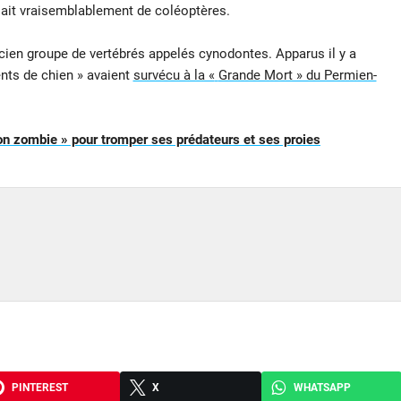
ssait vraisemblablement de coléoptères.
en groupe de vertébrés appelés cynodontes. Apparus il y a
ents de chien
» avaient
survécu à la «
Grande Mort » du Permien-
n zombie » pour tromper ses prédateurs et ses proies
PINTEREST
X
WHATSAPP