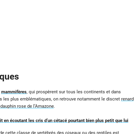
iques
e
mammifères
, qui prospèrent sur tous les continents et dans
s les plus emblématiques, on retrouve notamment le discret
renard
e
dauphin rose de l’Amazone
.
 en écoutant les cris d’un cétacé pourtant bien plus petit que lui
 de cette classe de vertébrés des oiseaux ou des reptiles est