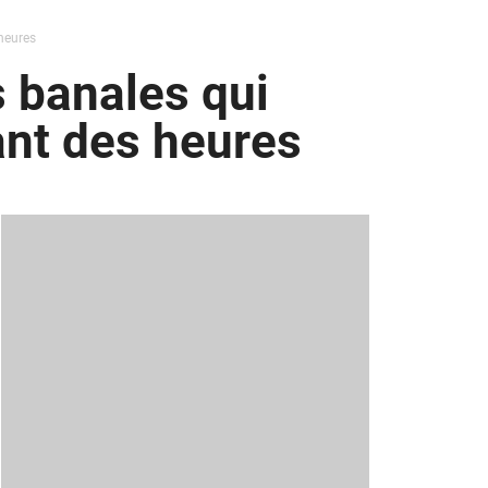
 heures
s banales qui
ant des heures