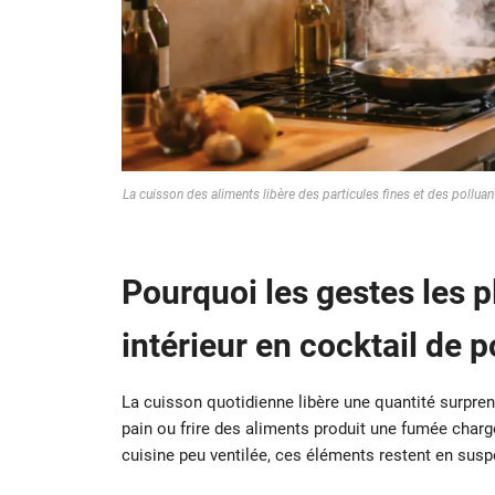
La cuisson des aliments libère des particules fines et des polluant
Pourquoi les gestes les p
intérieur en cocktail de p
La cuisson quotidienne libère une quantité surpre
pain ou frire des aliments produit une fumée charg
cuisine peu ventilée, ces éléments restent en susp