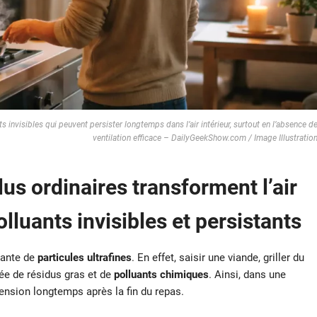
s invisibles qui peuvent persister longtemps dans l’air intérieur, surtout en l’absence d
ventilation efficace – DailyGeekShow.com / Image Illustratio
lus ordinaires transforment l’air
olluants invisibles et persistants
nante de
particules ultrafines
. En effet, saisir une viande, griller du
ée de résidus gras et de
polluants chimiques
. Ainsi, dans une
ension longtemps après la fin du repas.