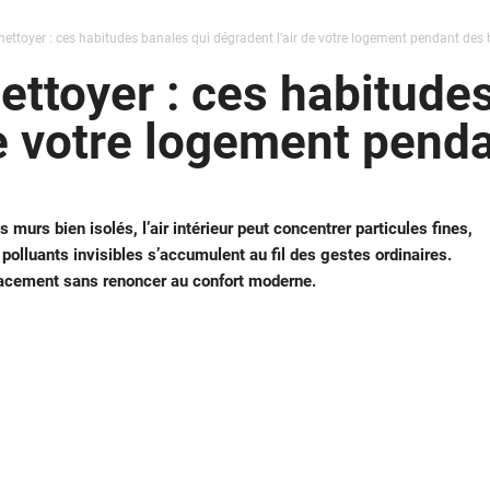
, nettoyer : ces habitudes banales qui dégradent l’air de votre logement pendant des
nettoyer : ces habitude
de votre logement pend
 murs bien isolés, l’air intérieur peut concentrer particules fines,
polluants invisibles s’accumulent au fil des gestes ordinaires.
acement sans renoncer au confort moderne.