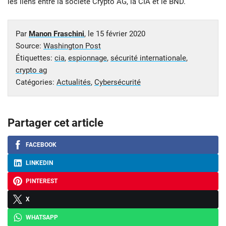
les liens entre la société Crypto AG, la CIA et le BND.
Par
Manon Fraschini
, le
15 février 2020
Source:
Washington Post
Étiquettes:
cia
,
espionnage
,
sécurité internationale
,
crypto ag
Catégories:
Actualités
,
Cybersécurité
Partager cet article
FACEBOOK
LINKEDIN
PINTEREST
X
WHATSAPP