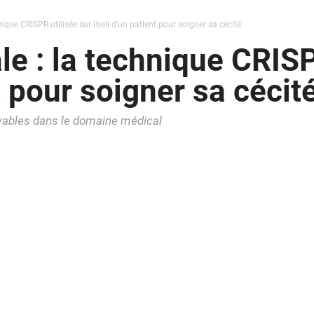
que CRISPR utilisée sur l’oeil d’un patient pour soigner sa cécité
e : la technique CRISP
nt pour soigner sa cécit
oyables dans le domaine médical