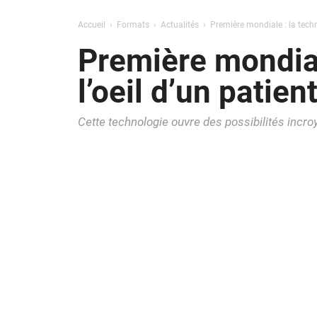
Accueil
Formats
Actualités
Première mondiale : la techni
Première mondial
l’oeil d’un patie
Cette technologie ouvre des possibilités incr