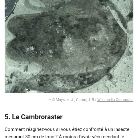
— © Moysiuk, J.; Caron, J.-B /
Wikimedia Commons
5. Le Cambroraster
Comment réagiriez-vous si vous étiez confronté à un insecte
mesurant 30 cm de long ? À moins d’avoir vécu pendant le