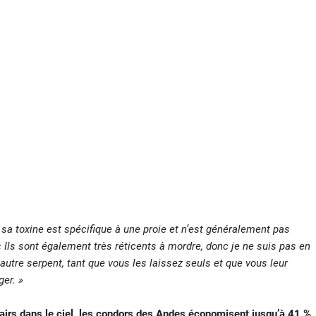
 toxine est spécifique à une proie et n’est généralement pas
« Ils sont également très réticents à mordre, donc je ne suis pas en
tre serpent, tant que vous les laissez seuls et que vous leur
er. »
 pairs dans le ciel, les condors des Andes économisent jusqu’à 41 %