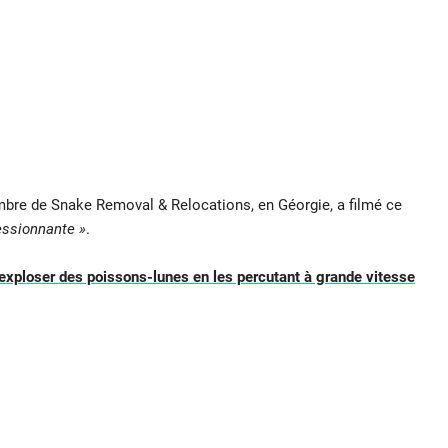
re de Snake Removal & Relocations, en Géorgie, a filmé ce
essionnante »
.
 exploser des poissons-lunes en les percutant à grande vitesse