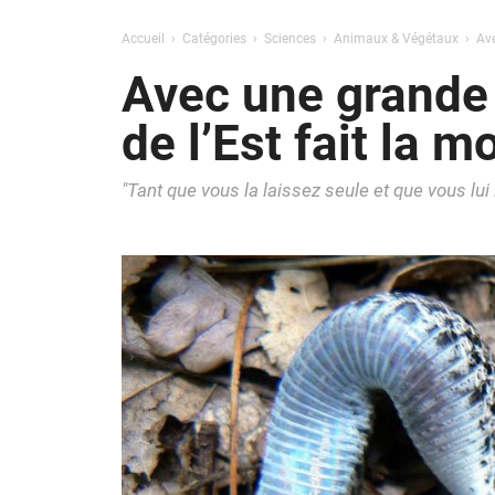
Accueil
Catégories
Sciences
Animaux & Végétaux
Ave
Avec une grande t
de l’Est fait la m
"Tant que vous la laissez seule et que vous lu