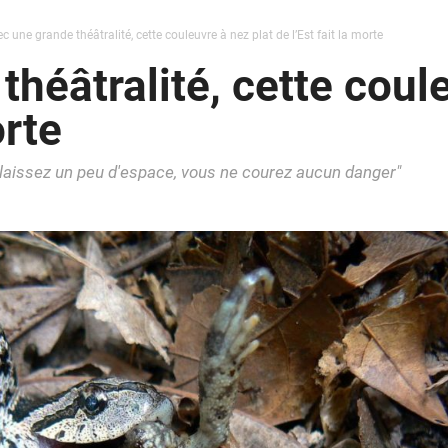
c une grande théâtralité, cette couleuvre à nez plat de l’Est fait la morte
héâtralité, cette coul
orte
i laissez un peu d'espace, vous ne courez aucun danger"