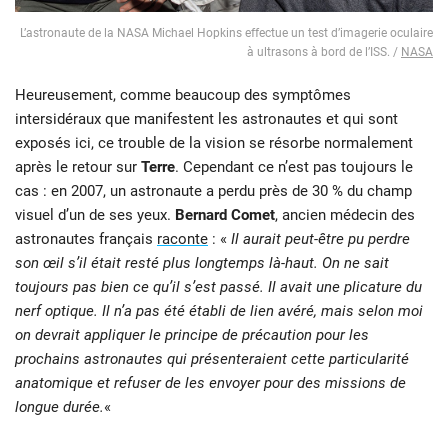
L’astronaute de la NASA Michael Hopkins effectue un test d’imagerie oculaire
à ultrasons à bord de l’ISS. /
NASA
Heureusement, comme beaucoup des symptômes
intersidéraux que manifestent les astronautes et qui sont
exposés ici, ce trouble de la vision se résorbe normalement
après le retour sur
Terre
. Cependant ce n’est pas toujours le
cas : en 2007, un astronaute a perdu près de 30 % du champ
visuel d’un de ses yeux.
Bernard Comet
, ancien médecin des
astronautes français
raconte
: «
Il aurait peut-être pu perdre
son œil s’il était resté plus longtemps là-haut. On ne sait
toujours pas bien ce qu’il s’est passé. Il avait une plicature du
nerf optique. Il n’a pas été établi de lien avéré, mais selon moi
on devrait appliquer le principe de précaution pour les
prochains astronautes qui présenteraient cette particularité
anatomique et refuser de les envoyer pour des missions de
longue durée.
«