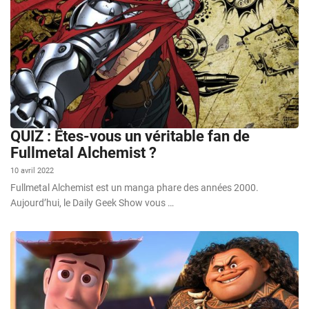
QUIZ : Êtes-vous un véritable fan de
Fullmetal Alchemist ?
10 avril 2022
Fullmetal Alchemist est un manga phare des années 2000.
Aujourd’hui, le Daily Geek Show vous …