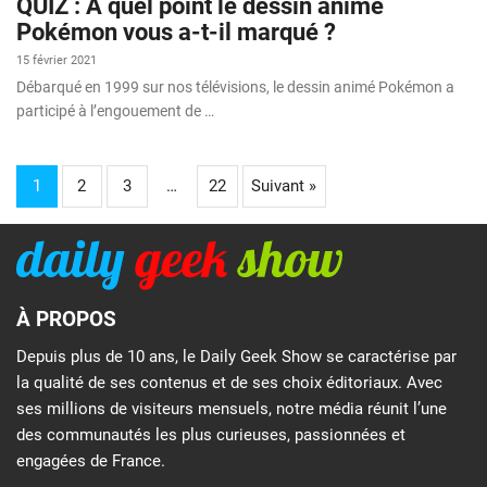
QUIZ : À quel point le dessin animé
Pokémon vous a-t-il marqué ?
15 février 2021
Débarqué en 1999 sur nos télévisions, le dessin animé Pokémon a
participé à l’engouement de …
1
2
3
…
22
Suivant »
À PROPOS
Depuis plus de 10 ans, le Daily Geek Show se caractérise par
la qualité de ses contenus et de ses choix éditoriaux. Avec
ses millions de visiteurs mensuels, notre média réunit l’une
des communautés les plus curieuses, passionnées et
engagées de France.