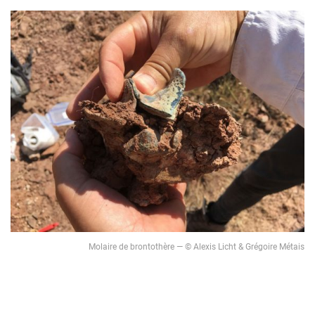
Molaire de brontothère — © Alexis Licht & Grégoire Métais