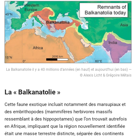
La Balkanatolie il y a 40 millions d’années (en haut) et aujourd’hui (en bas) —
© Alexis Licht & Grégoire Métais
La « Balkanatolie »
Cette faune exotique incluait notamment des marsupiaux et
des embrithopodes (mammifères herbivores massifs
ressemblant à des hippopotames) que l’on trouvait autrefois
en Afrique, impliquant que la région nouvellement identifiée
était une masse terrestre distincte, séparée des continents