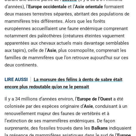
d’années), l’
Europe occidentale
et l’
Asie orientale
formaient
deux masses terrestres séparées, abritant des populations de
mammifères très différentes. Alors que les forêts
européennes accueillaient une faune endémique comprenant
notamment des paléothères (créatures éteintes vaguement
apparentées aux chevaux actuels mais davantage semblables
aux tapirs), celle de l’
Asie
, plus cosmopolite, comprenait les
familles de mammifères que l’on retrouve aujourd’hui sur ces
deux continents.
LIRE AUSSI
La morsure des félins à dents de sabre était
encore plus redoutable qu’on ne le pensait
Il y a 34 millions d’années environ, l’
Europe de l’Ouest
a été
colonisée par des espèces originaire d’
Asie
, conduisant à un
renouvellement majeur des faunes de vertébrés et à
l’extinction de ses mammifères endémiques. De façon
surprenante, des fossiles trouvés dans les
Balkans
indiquaient
la présence de mammifères asiatiques dans le sud de l’
Europe