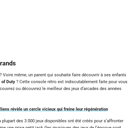
grands
Voire même, un parent qui souhaite faire découvrir à ses enfants
l of Duty
? Cette console rétro est indiscutablement faite pour vous
écouvrez ou découvrez le meilleur des jeux d’arcades des années
liens révèle un cercle vicieux qui freine leur régénération
 plupart des 3 000 jeux disponibles ont été créés pour s’affronter
e une prise petit jack (les musiques des jeux de l’époque sont