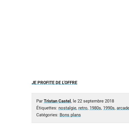
JE PROFITE DE L’OFFRE
Par
Tristan Castel
, le
22 septembre 2018
Étiquettes:
nostalgie
,
retro
,
1980s
,
1990s
,
arcad
Catégories:
Bons plans