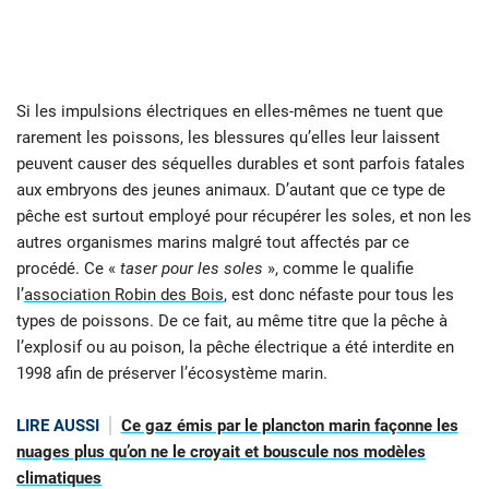
Si les impulsions électriques en elles-mêmes ne tuent que
rarement les poissons, les blessures qu’elles leur laissent
peuvent causer des séquelles durables et sont parfois fatales
aux embryons des jeunes animaux. D’autant que ce type de
pêche est surtout employé pour récupérer les soles, et non les
autres organismes marins malgré tout affectés par ce
procédé. Ce «
taser pour les soles
», comme le qualifie
l’
association Robin des Bois
, est donc néfaste pour tous les
types de poissons. De ce fait, au même titre que la pêche à
l’explosif ou au poison, la pêche électrique a été interdite en
1998 afin de préserver l’écosystème marin.
LIRE AUSSI
Ce gaz émis par le plancton marin façonne les
nuages plus qu’on ne le croyait et bouscule nos modèles
climatiques