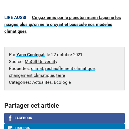
LIRE AUSSI
Ce gaz émis par le plancton marin façonne les
nuages plus qu’on ne le croyait et bouscule nos modèles
climatiques
Par
Yann Contegat
, le
22 octobre 2021
Source:
McGill University
Étiquettes:
climat
,
réchauffement climatique
,
changement climatique
,
terre
Catégories:
Actualités
,
Écologie
Partager cet article
FACEBOOK
LINKEDIN