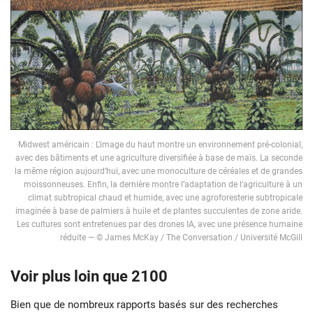
Midwest américain : L’image du haut montre un environnement pré-colonial,
avec des bâtiments et une agriculture diversifiée à base de maïs. La seconde
la même région aujourd’hui, avec une monoculture de céréales et de grandes
moissonneuses. Enfin, la dernière montre l’adaptation de l’agriculture à un
climat subtropical chaud et humide, avec une agroforesterie subtropicale
imaginée à base de palmiers à huile et de plantes succulentes de zone aride.
Les cultures sont entretenues par des drones IA, avec une présence humaine
réduite — © James McKay / The Conversation / Université McGill
Voir plus loin que 2100
Bien que de nombreux rapports basés sur des recherches