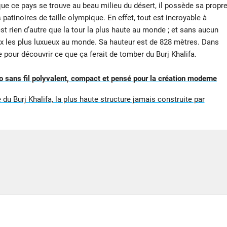
ue ce pays se trouve au beau milieu du désert, il possède sa propr
patinoires de taille olympique. En effet, tout est incroyable à
’est rien d’autre que la tour la plus haute au monde ; et sans aucun
x les plus luxueux au monde. Sa hauteur est de 828 mètres. Dans
ne pour découvrir ce que ça ferait de tomber du Burj Khalifa.
sans fil polyvalent, compact et pensé pour la création moderne
du Burj Khalifa, la plus haute structure jamais construite par