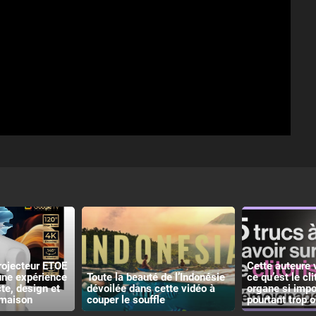
rojecteur ETOE
Cette auteure 
 une expérience
Toute la beauté de l’Indonésie
ce qu’est le cli
e, design et
dévoilée dans cette vidéo à
organe si impo
 maison
couper le souffle
pourtant trop o