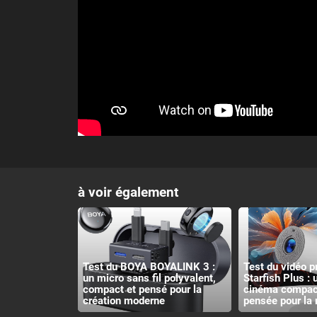
à voir également
Test du BOYA BOYALINK 3 :
Test du vidéo p
un micro sans fil polyvalent,
Starfish Plus :
compact et pensé pour la
cinéma compact
création moderne
pensée pour la