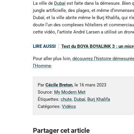
La ville de
Dubaï
est faite dans la démesure. Bien q
jungle artificielle, des plages, et même d’immenses 
Dubaï, et la ville abrite même le Burj Khalifa, qui n
doute l’un des complexes hôteliers et commerciau
cette vidéo, l’artiste André Larsen a utilisé un dro
LIRE AUSSI
Test du BOYA BOYALINK 3 : un micro 
Pour aller plus loin,
découvrez l’histoire démesurée 
l’Homme
.
Par
Cécile Breton
, le
16 mars 2023
Source:
My Modern Met
Étiquettes:
chute
,
Dubaï
,
Burj Khalifa
Catégories:
Vidéos
Partager cet article