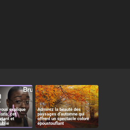
vous explique
Admirez la beauté des
toris, cet
paysages d’automne qui
rtant et
offrent un spectacle coloré
ublié
époustouflant