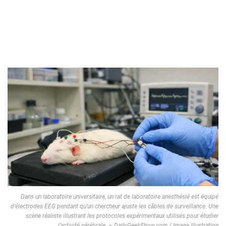
Dans un laboratoire universitaire, un rat de laboratoire anesthésié est équipé
d’électrodes EEG pendant qu’un chercheur ajuste les câbles de surveillance. Une
scène réaliste illustrant les protocoles expérimentaux utilisés pour étudier
l’activité cérébrale. – DailyGeekShow.com / Image Illustration