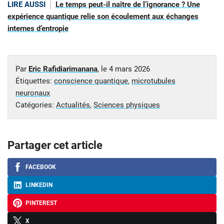
LIRE AUSSI
Le temps peut-il naître de l’ignorance ? Une
expérience quantique relie son écoulement aux échanges
internes d’entropie
Par
Eric Rafidiarimanana
, le
4 mars 2026
Étiquettes:
conscience quantique
,
microtubules
neuronaux
Catégories:
Actualités
,
Sciences physiques
Partager cet article
FACEBOOK
LINKEDIN
PINTEREST
X