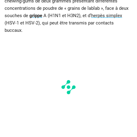
chewing-gums de deux grammes présentant différentes
concentrations de poudre de « grains de lablab », face à deux
souches de
grippe
A (H1N1 et H3N2), et d’
herpès simplex
(HSV-1 et HSV-2), qui peut être transmis par contacts
buccaux.