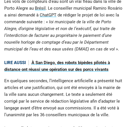
Les vols de compteurs d’eau sont un vrai fléau dans la ville de
Porto Alegre au
Brésil
. Le conseiller municipal Ramiro Rosário
a ainsi demandé à
ChatGPT
de rédiger le projet de loi avec la
commande suivante : «
loi municipale de la ville de Porto
Alegre, d’origine législative et non de l’exécutif, qui traite de
l’interdiction de facturer au propriétaire le paiement d’une
nouvelle horloge de comptage d’eau par le Département
municipal de l’eau et des eaux usées (DMAE) en cas de vol
».
LIRE AUSSI
À San Diego, des robots bipèdes pilotés à
distance ont réussi une opération sur des porcs vivants
En quelques secondes, l’intelligence artificielle a présenté huit
articles et une justification, qui ont été envoyés à la mairie de
la ville sans aucun changement. Le texte a seulement été
corrigé par le service de rédaction législative afin d’adapter le
langage avant d’être envoyé aux commissions. Il a été voté à
l’unanimité par les 36 conseillers municipaux de la ville.