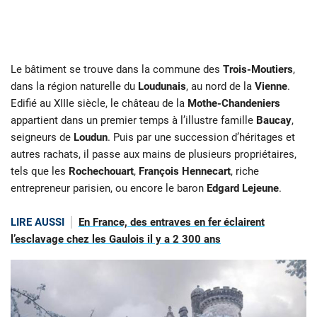
Le bâtiment se trouve dans la commune des
Trois-Moutiers
,
dans la région naturelle du
Loudunais
, au nord de la
Vienne
.
Edifié au XIIIe siècle, le château de la
Mothe-Chandeniers
appartient dans un premier temps à l’illustre famille
Baucay
,
seigneurs de
Loudun
. Puis par une succession d’héritages et
autres rachats, il passe aux mains de plusieurs propriétaires,
tels que les
Rochechouart
,
François Hennecart
, riche
entrepreneur parisien, ou encore le baron
Edgard Lejeune
.
LIRE AUSSI
En France, des entraves en fer éclairent
l’esclavage chez les Gaulois il y a 2 300 ans