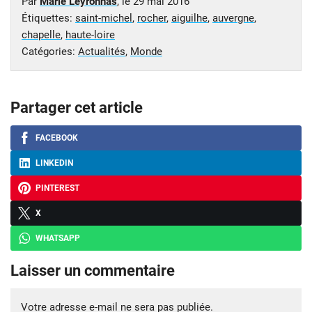
Par
Marie Leyronnas
, le
29 mai 2016
Étiquettes:
saint-michel
,
rocher
,
aiguilhe
,
auvergne
,
chapelle
,
haute-loire
Catégories:
Actualités
,
Monde
Partager cet article
FACEBOOK
LINKEDIN
PINTEREST
X
WHATSAPP
Laisser un commentaire
Votre adresse e-mail ne sera pas publiée.