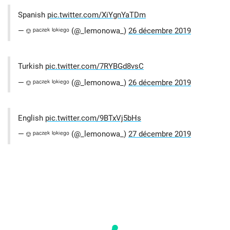
Spanish
pic.twitter.com/XiYgnYaTDm
— ⎊ ᵖᵃᶜᶻᵉᵏ ˡᵒᵏⁱᵉᵍᵒ (@_lemonowa_)
26 décembre 2019
Turkish
pic.twitter.com/7RYBGd8vsC
— ⎊ ᵖᵃᶜᶻᵉᵏ ˡᵒᵏⁱᵉᵍᵒ (@_lemonowa_)
26 décembre 2019
English
pic.twitter.com/9BTxVj5bHs
— ⎊ ᵖᵃᶜᶻᵉᵏ ˡᵒᵏⁱᵉᵍᵒ (@_lemonowa_)
27 décembre 2019