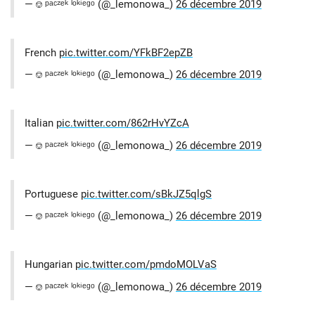
— ⎊ ᵖᵃᶜᶻᵉᵏ ˡᵒᵏⁱᵉᵍᵒ (@_lemonowa_)
26 décembre 2019
French
pic.twitter.com/YFkBF2epZB
— ⎊ ᵖᵃᶜᶻᵉᵏ ˡᵒᵏⁱᵉᵍᵒ (@_lemonowa_)
26 décembre 2019
Italian
pic.twitter.com/862rHvYZcA
— ⎊ ᵖᵃᶜᶻᵉᵏ ˡᵒᵏⁱᵉᵍᵒ (@_lemonowa_)
26 décembre 2019
Portuguese
pic.twitter.com/sBkJZ5qlgS
— ⎊ ᵖᵃᶜᶻᵉᵏ ˡᵒᵏⁱᵉᵍᵒ (@_lemonowa_)
26 décembre 2019
Hungarian
pic.twitter.com/pmdoMOLVaS
— ⎊ ᵖᵃᶜᶻᵉᵏ ˡᵒᵏⁱᵉᵍᵒ (@_lemonowa_)
26 décembre 2019