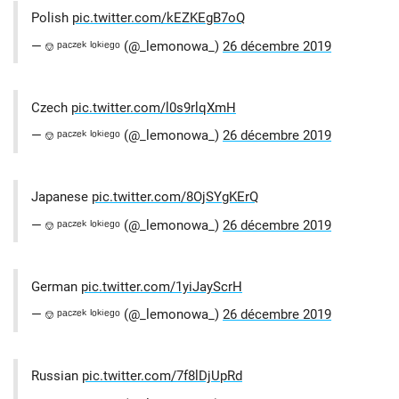
Polish
pic.twitter.com/kEZKEgB7oQ
— ⎊ ᵖᵃᶜᶻᵉᵏ ˡᵒᵏⁱᵉᵍᵒ (@_lemonowa_)
26 décembre 2019
Czech
pic.twitter.com/l0s9rlqXmH
— ⎊ ᵖᵃᶜᶻᵉᵏ ˡᵒᵏⁱᵉᵍᵒ (@_lemonowa_)
26 décembre 2019
Japanese
pic.twitter.com/8OjSYgKErQ
— ⎊ ᵖᵃᶜᶻᵉᵏ ˡᵒᵏⁱᵉᵍᵒ (@_lemonowa_)
26 décembre 2019
German
pic.twitter.com/1yiJayScrH
— ⎊ ᵖᵃᶜᶻᵉᵏ ˡᵒᵏⁱᵉᵍᵒ (@_lemonowa_)
26 décembre 2019
Russian
pic.twitter.com/7f8lDjUpRd