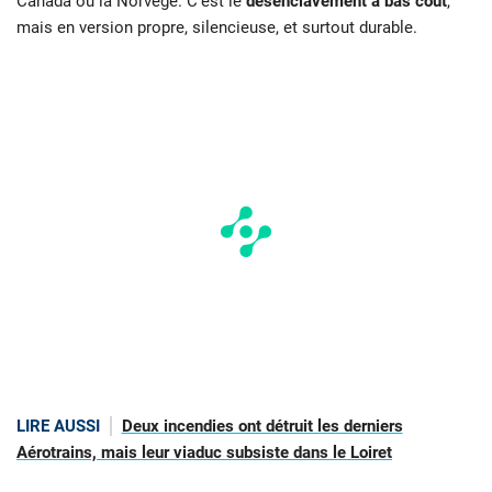
Canada ou la Norvège. C’est le
désenclavement à bas coût
,
mais en version propre, silencieuse, et surtout durable.
LIRE AUSSI
Deux incendies ont détruit les derniers
Aérotrains, mais leur viaduc subsiste dans le Loiret