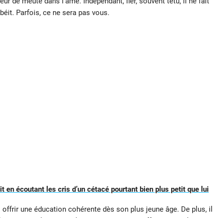
teur de meute dans l’âme. Indépendant, fier, souvent têtu, il ne fait
obéit. Parfois, ce ne sera pas vous.
 en écoutant les cris d’un cétacé pourtant bien plus petit que lui
i offrir une éducation cohérente dès son plus jeune âge. De plus, il