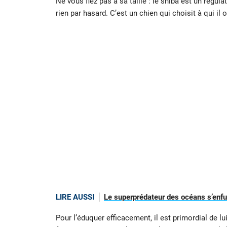
Ne vous fiez pas à sa taille : le shiba est un régula
rien par hasard. C’est un chien qui choisit à qui il 
LIRE AUSSI
Le superprédateur des océans s’enfuit
Pour l’éduquer efficacement, il est primordial de lu