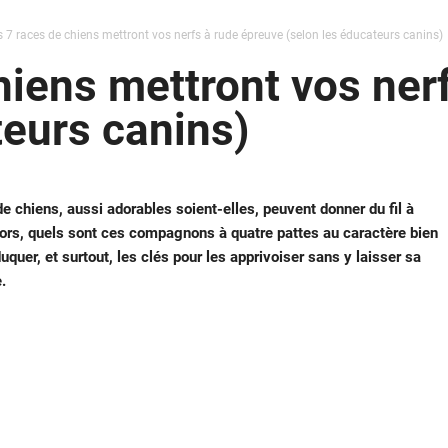
 7 races de chiens mettront vos nerfs à rude épreuve (selon les éducateurs canins)
hiens mettront vos ner
teurs canins)
e chiens, aussi adorables soient-elles, peuvent donner du fil à
lors, quels sont ces compagnons à quatre pattes au caractère bien
quer, et surtout, les clés pour les apprivoiser sans y laisser sa
.