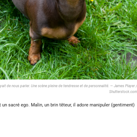
sayait de nous parler. Une scène pleine de tendresse et de personnalité. — James Player 
Shutterstock.co
t un sacré ego. Malin, un brin têteur, il adore manipuler (gentiment)