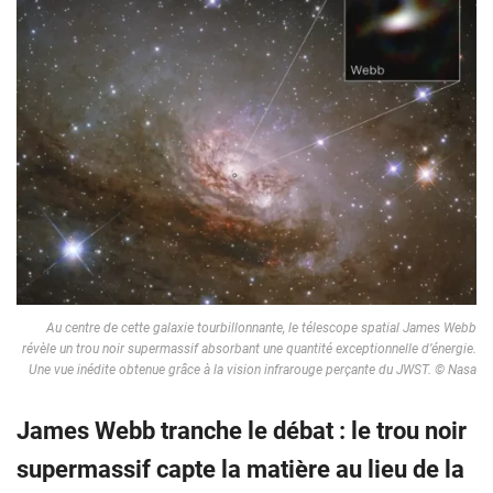
Au centre de cette galaxie tourbillonnante, le télescope spatial James Webb
révèle un trou noir supermassif absorbant une quantité exceptionnelle d’énergie.
Une vue inédite obtenue grâce à la vision infrarouge perçante du JWST. © Nasa
James Webb tranche le débat : le trou noir
supermassif capte la matière au lieu de la