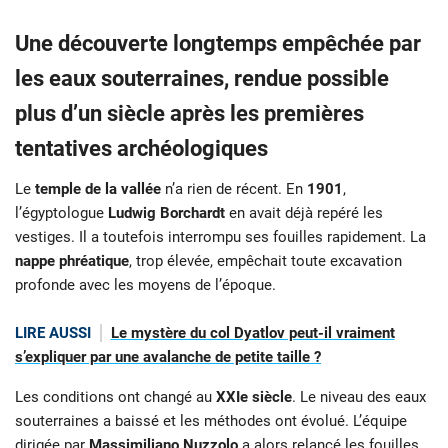
Une découverte longtemps empêchée par
les eaux souterraines, rendue possible
plus d’un siècle après les premières
tentatives archéologiques
Le
temple de la vallée
n’a rien de récent. En
1901
,
l’égyptologue
Ludwig Borchardt
en avait déjà repéré les
vestiges. Il a toutefois interrompu ses fouilles rapidement. La
nappe phréatique
, trop élevée, empêchait toute excavation
profonde avec les moyens de l’époque.
LIRE AUSSI
Le mystère du col Dyatlov peut-il vraiment
s’expliquer par une avalanche de petite taille ?
Les conditions ont changé au
XXIe siècle
. Le niveau des eaux
souterraines a baissé et les méthodes ont évolué. L’équipe
dirigée par
Massimiliano Nuzzolo
a alors relancé les fouilles.