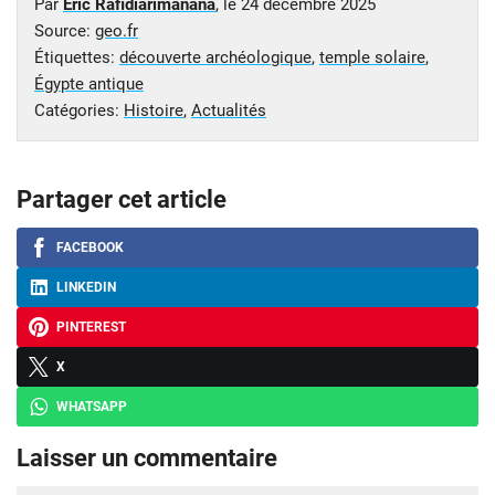
Par
Eric Rafidiarimanana
, le
24 décembre 2025
Source:
geo.fr
Étiquettes:
découverte archéologique
,
temple solaire
,
Égypte antique
Catégories:
Histoire
,
Actualités
Partager cet article
FACEBOOK
LINKEDIN
PINTEREST
X
WHATSAPP
Laisser un commentaire