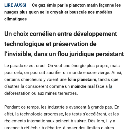
LIRE AUSSI
Ce gaz émis par le plancton marin façonne les
nuages plus qu’on ne le croyait et bouscule nos modèles
climatiques
Un choix cornélien entre développement
technologique et préservation de
l’invisible, dans un flou juridique persistant
Le paradoxe est cruel. On veut une énergie plus propre, mais
pour cela, on pourrait sacrifier un monde encore vierge. Ainsi,
certains chercheurs y voient une
folie planétaire
, tandis que
d’autres la considèrent comme un
moindre mal
face à
la
déforestation
ou aux mines terrestres.
Pendant ce temps, les industriels avancent à grands pas. En
effet, la technologie progresse, les tests s’accélèrent, et les
règlements internationaux peinent à suivre. Dès lors, il y a
urgence à réfléchir, à débattre, à poser des limites claires.