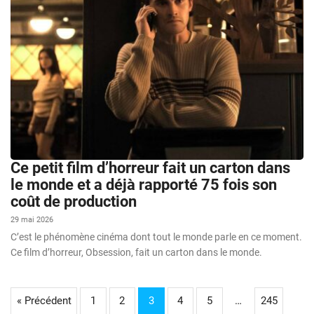
Ce petit film d’horreur fait un carton dans
le monde et a déjà rapporté 75 fois son
coût de production
29 mai 2026
C’est le phénomène cinéma dont tout le monde parle en ce moment.
Ce film d’horreur, Obsession, fait un carton dans le monde.
« Précédent
1
2
3
4
5
…
245