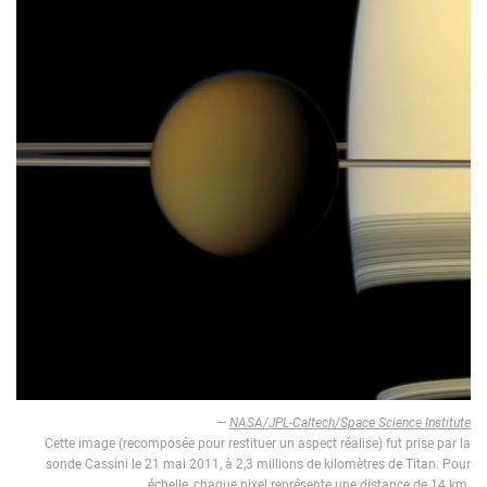
—
NASA/JPL-Caltech/Space Science Institute
Cette image (recomposée pour restituer un aspect réalise) fut prise par la
sonde Cassini le 21 mai 2011, à 2,3 millions de kilomètres de Titan. Pour
échelle, chaque pixel représente une distance de 14 km.