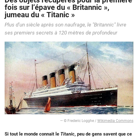
Des objets récupérés pour la première
fois sur l’épave du « Britannic »,
jumeau du « Titanic »
Plus d'un siècle après son naufrage, le "Britannic" livre
ses premiers secrets à 120 mètres de profondeur
— © Frederic Logghe /
Wikimedia Commons
Si tout le monde connait le
Titanic
, peu de gens savent que ce