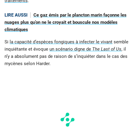
traitements
.
LIRE AUSSI
Ce gaz émis par le plancton marin façonne les
nuages plus qu’on ne le croyait et bouscule nos modèles
climatiques
Si
la capacité d’espèces fongiques à infecter le vivant
semble
inquiétante et évoque
un scénario digne de
The Last of Us
, il
n’y a absolument pas de raison de s’inquiéter dans le cas des
mycènes selon Harder.