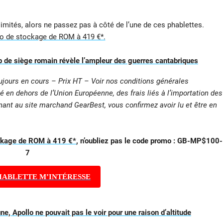
limités, alors ne passez pas à côté de l’une de ces phablettes.
o de stockage de ROM à 419 €*.
 de siège romain révèle l’ampleur des guerres cantabriques
ujours en cours – Prix HT – Voir nos conditions générales
é en dehors de l’Union Européenne, des frais liés à l’importation des
enant au site marchand GearBest, vous confirmez avoir lu et être en
ckage de ROM à 419 €*
, n’oubliez pas le code promo : GB-MP$100-
7
HABLETTE M’INTÉRESSE
une, Apollo ne pouvait pas le voir pour une raison d’altitude